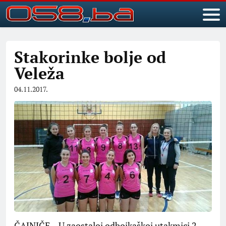
Stakorinke bolje od
Veleža
04.11.2017.
ČAJNIČE – U zaostaloj odbojkaškoj utakmici 2.