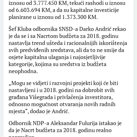
iznosu od 3.777.450 KM, tekući rashodi u iznosu
od 6.603.694 KM, a da su kapitalne investicije
planirane u iznosu od 1.373.300 KM.
Šef Kluba odbornika SNSD-a Darko Andrić rekao
je da se i sa Nacrtom budžeta za 2018. godinu
nastavlja trend ušteda i racionalnijih iskorištenja
svih predviđenih sredstava, ali da to ne smije da
osjete kapitalna ulaganja i najosjetljivije
kategorije, kojima su sredstva iz budžeta
neophodna.
„Mogu se vidjeti i razvojni projekti koji će biti
nastavljeni i u 2018. godini na dobrobit svih
građana Višegrada i privlačenja investitora,
odnosno mogućnost otvaranja novih radnih
mjesta“, dodao je Andrić.
Odbornik NDP-a Aleksandar Fulurija istakao je
da je Nacrt budžeta za 2018. godinu realno
napravljen.