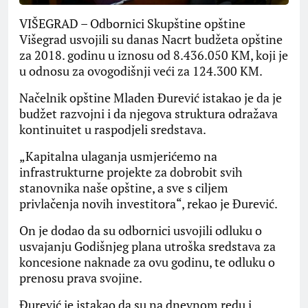
VIŠEGRAD – Odbornici Skupštine opštine
Višegrad usvojili su danas Nacrt budžeta opštine
za 2018. godinu u iznosu od 8.436.050 KM, koji je
u odnosu za ovogodišnji veći za 124.300 KM.
Načelnik opštine Mladen Đurević istakao je da je
budžet razvojni i da njegova struktura odražava
kontinuitet u raspodjeli sredstava.
„Kapitalna ulaganja usmjerićemo na
infrastrukturne projekte za dobrobit svih
stanovnika naše opštine, a sve s ciljem
privlačenja novih investitora“, rekao je Đurević.
On je dodao da su odbornici usvojili odluku o
usvajanju Godišnjeg plana utroška sredstava za
koncesione naknade za ovu godinu, te odluku o
prenosu prava svojine.
Đurević je istakao da su na dnevnom redu i