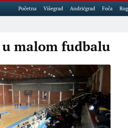
Početna
Višegrad
Andrićgrad
Foča
Rog
r u malom fudbalu