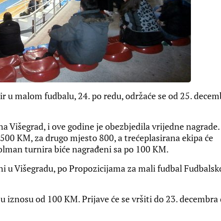
r u malom fudbalu, 24. po redu, održaće se od 25. decem
na Višegrad, i ove godine je obezbjedila vrijedne nagrade.
500 KM, za drugo mjesto 800, a trećeplasirana ekipa će
 golman turnira biće nagrađeni sa po 100 KM.
ani u Višegradu, po Propozicijama za mali fudbal Fudbalsk
a u iznosu od 100 KM. Prijave će se vršiti do 23. decembra