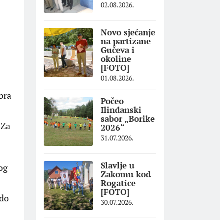
02.08.2026.
Novo sjećanje
na partizane
Gučeva i
okoline
[FOTO]
01.08.2026.
bra
Počeo
Ilindanski
sabor „Borike
 Za
2026“
31.07.2026.
Slavlje u
og
Zakomu kod
Rogatice
[FOTO]
 do
30.07.2026.