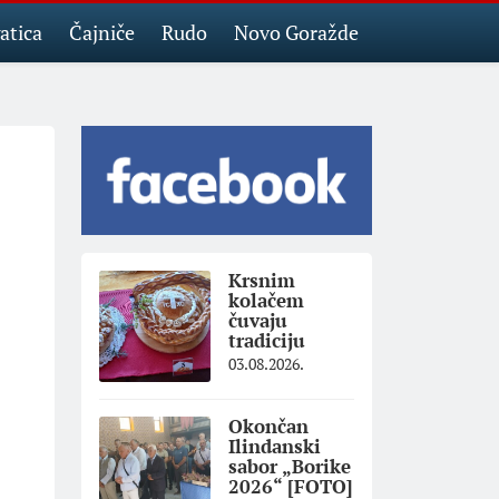
atica
Čajniče
Rudo
Novo Goražde
Krsnim
kolačem
čuvaju
tradiciju
03.08.2026.
Okončan
Ilindanski
sabor „Borike
2026“ [FOTO]