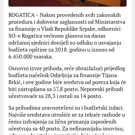
ROGATICA – Nakon provedenih svih zakonskih
procedura i dobivene saglasnosti od Ministarstva
za finansije u Vladi Republike Srpske, odbornici
SO-e Rogatica većinom glasova na danas
održanoj sjednici donijeli su odluku o usvajanju
budžeta opštine za 2018. godinu u iznosu od
6.450.000 maraka.
Osnovni izvor prihoda, reče obrazlažući prijedlog
budžeta načelnik Odjeljnja za finansije Tijana
Brkić, i ove godine biće sredstva od poreza koja će
biti zastupljana sa 57,8 posto. Neporeski prihodi
učestvovaće sa 28,3 i ostali sa 14 posto.
Sa prihodima uravnoteženi su i budžetski izdaci.
Najviše sredstava utrošiće se za tekuće rashode u
čemu izdvajanja za lična primanja zaposlenih
učestvuju sa 40 posto. Za nefinansijsku imovinu,