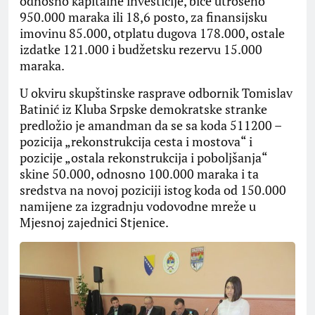
odnosno kapitalne investicije, biće utrošeno
950.000 maraka ili 18,6 posto, za finansijsku
imovinu 85.000, otplatu dugova 178.000, ostale
izdatke 121.000 i budžetsku rezervu 15.000
maraka.
U okviru skupštinske rasprave odbornik Tomislav
Batinić iz Kluba Srpske demokratske stranke
predložio je amandman da se sa koda 511200 –
pozicija „rekonstrukcija cesta i mostova“ i
pozicije „ostala rekonstrukcija i poboljšanja“
skine 50.000, odnosno 100.000 maraka i ta
sredstva na novoj poziciji istog koda od 150.000
namijene za izgradnju vodovodne mreže u
Mjesnoj zajednici Stjenice.