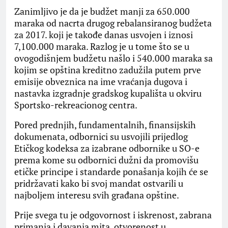
Zanimljivo je da je budžet manji za 650.000
maraka od nacrta drugog rebalansiranog budžeta
za 2017. koji je takođe danas usvojen i iznosi
7,100.000 maraka. Razlog je u tome što se u
ovogodišnjem budžetu našlo i 540.000 maraka sa
kojim se opština kreditno zadužila putem prve
emisije obveznica na ime vraćanja dugova i
nastavka izgradnje gradskog kupališta u okviru
Sportsko-rekreacionog centra.
Pored prednjih, fundamentalnih, finansijskih
dokumenata, odbornici su usvojili prijedlog
Etičkog kodeksa za izabrane odbornike u SO-e
prema kome su odbornici dužni da promovišu
etičke principe i standarde ponašanja kojih će se
pridržavati kako bi svoj mandat ostvarili u
najboljem interesu svih građana opštine.
Prije svega tu je odgovornost i iskrenost, zabrana
primanja i davanja mita, otvorenost u