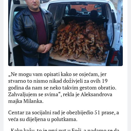
„Ne mogu vam opisati kako se osjećam, jer
stvarno to nismo nikad doživjeli za ovih 19
godina da nam se neko takvim gestom obratio.
Zahvaljujem se svima“, rekla je Aleksandrova
majka Milanka.
Centar za socijalni rad je obezbijedio 51 prase, a
veća su dijeljena u polutkama.
„Kako kažu, to je prvi put u Foči, a nadamo se da