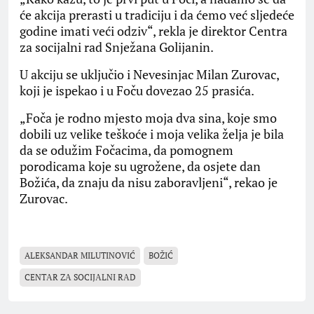
će akcija prerasti u tradiciju i da ćemo već sljedeće
godine imati veći odziv“, rekla je direktor Centra
za socijalni rad Snježana Golijanin.
U akciju se uključio i Nevesinjac Milan Zurovac,
koji je ispekao i u Foču dovezao 25 prasića.
„Foča je rodno mjesto moja dva sina, koje smo
dobili uz velike teškoće i moja velika želja je bila
da se odužim Fočacima, da pomognem
porodicama koje su ugrožene, da osjete dan
Božića, da znaju da nisu zaboravljeni“, rekao je
Zurovac.
ALEKSANDAR MILUTINOVIĆ
BOŽIĆ
CENTАR ZА SOCIJАLNI RАD