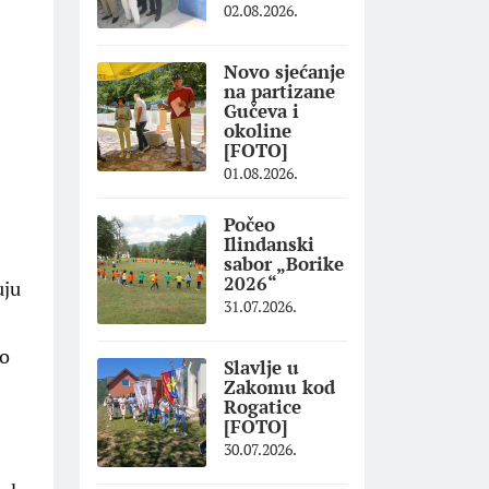
02.08.2026.
Novo sjećanje
na partizane
Gučeva i
okoline
[FOTO]
01.08.2026.
Počeo
Ilindanski
sabor „Borike
2026“
uju
31.07.2026.
ao
Slavlje u
Zakomu kod
Rogatice
[FOTO]
30.07.2026.