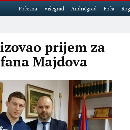
Početna
Višegrad
Andrićgrad
Foča
Rog
izovao prijem za
efana Majdova