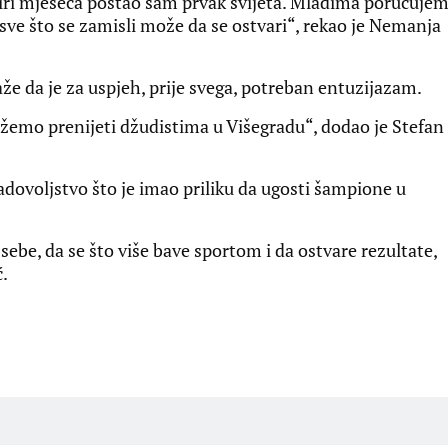
tiri mjeseca postao sam prvak svijeta. Mladima poručujem
er sve što se zamisli može da se ostvari“, rekao je Nemanja
že da je za uspjeh, prije svega, potreban entuzijazam.
mo prenijeti džudistima u Višegradu“, dodao je Stefan
zadovoljstvo što je imao priliku da ugosti šampione u
sebe, da se što više bave sportom i da ostvare rezultate,
ć.