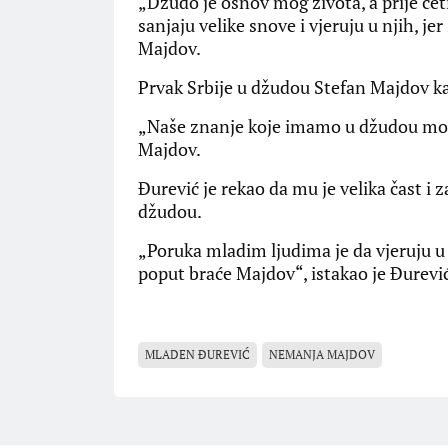
„Džudo je osnov mog života, a prije če
sanjaju velike snove i vjeruju u njih, j
Majdov.
Prvak Srbije u džudou Stefan Majdov ka
„Naše znanje koje imamo u džudou može
Majdov.
Đurević je rekao da mu je velika čast i 
džudou.
„Poruka mladim ljudima je da vjeruju u 
poput braće Majdov“, istakao je Đurevi
MLADEN ĐUREVIĆ
NEMANJA MAJDOV