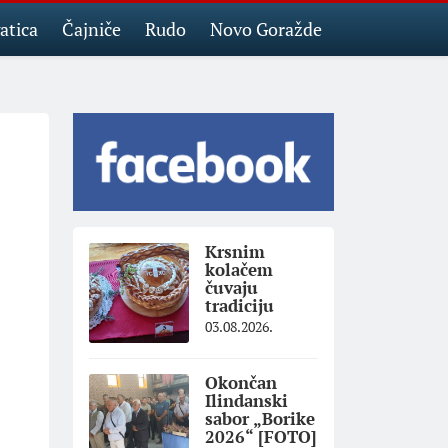
atica
Čajniče
Rudo
Novo Goražde
Krsnim
kolačem
čuvaju
tradiciju
03.08.2026.
Okončan
Ilindanski
sabor „Borike
2026“ [FOTO]