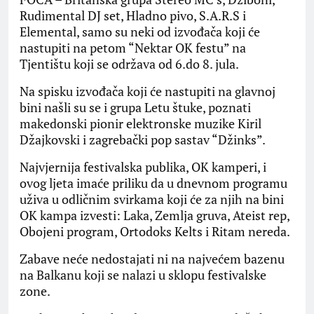
Rudimental DJ set, Hladno pivo, S.A.R.S i
Elemental, samo su neki od izvođača koji će
nastupiti na petom “Nektar OK festu” na
Tjentištu koji se održava od 6.do 8. jula.
Na spisku izvođača koji će nastupiti na glavnoj
bini našli su se i grupa Letu štuke, poznati
makedonski pionir elektronske muzike Kiril
Džajkovski i zagrebački pop sastav “Džinks”.
Najvjernija festivalska publika, OK kamperi, i
ovog ljeta imaće priliku da u dnevnom programu
uživa u odličnim svirkama koji će za njih na bini
OK kampa izvesti: Laka, Zemlja gruva, Ateist rep,
Obojeni program, Ortodoks Kelts i Ritam nereda.
Zabave neće nedostajati ni na najvećem bazenu
na Balkanu koji se nalazi u sklopu festivalske
zone.