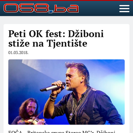
Peti OK fest: Džiboni
stiže na Tjentište
01.03.2018.
FOČA – Britanska grupa Stereo MC’s, Džiboni,