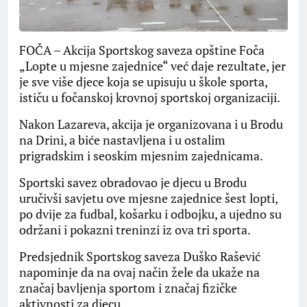
FOČA – Akcija Sportskog saveza opštine Foča
„Lopte u mjesne zajednice“ već daje rezultate, jer
je sve više djece koja se upisuju u škole sporta,
ističu u fočanskoj krovnoj sportskoj organizaciji.
Nakon Lazareva, akcija je organizovana i u Brodu
na Drini, a biće nastavljena i u ostalim
prigradskim i seoskim mjesnim zajednicama.
Sportski savez obradovao je djecu u Brodu
uručivši savjetu ove mjesne zajednice šest lopti,
po dvije za fudbal, košarku i odbojku, a ujedno su
održani i pokazni treninzi iz ova tri sporta.
Predsjednik Sportskog saveza Duško Rašević
napominje da na ovaj način žele da ukaže na
značaj bavljenja sportom i značaj fizičke
aktivnosti za djecu.