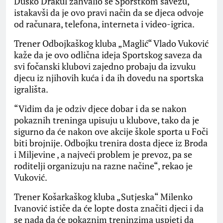
Duško Drakul zahvalio se Sporstkom savezu,
istakavši da je ovo pravi način da se djeca odvoje
od računara, telefona, interneta i video-igrica.
Trener Odbojkaškog kluba „Maglić“ Vlado Vuković
kaže da je ovo odlična ideja Sportskog saveza da
svi fočanski klubovi zajedno probaju da izvuku
djecu iz njihovih kuća i da ih dovedu na sportska
igrališta.
“Vidim da je odziv djece dobar i da se nakon
pokaznih treninga upisuju u klubove, tako da je
sigurno da će nakon ove akcije škole sporta u Foči
biti brojnije. Odbojku trenira dosta djece iz Broda
i Miljevine , a najveći problem je prevoz, pa se
roditelji organizuju na razne načine“, rekao je
Vuković.
Trener Košarkaškog kluba „Sutjeska“ Milenko
Ivanović ističe da će lopte dosta značiti djeci i da
se nada da će pokaznim treninzima uspjeti da