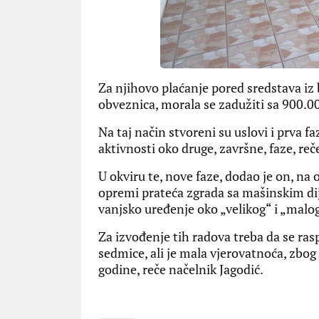
Za njihovo plaćanje pored sredstava iz
obveznica, morala se zadužiti sa 900.0
Na taj način stvoreni su uslovi i prva f
aktivnosti oko druge, završne, faze, reč
U okviru te, nove faze, dodao je on, na o
opremi prateća zgrada sa mašinskim dije
vanjsko uređenje oko „velikog“ i „mal
Za izvođenje tih radova treba da se rasp
sedmice, ali je mala vjerovatnoća, zbog
godine, reče načelnik Jagodić.