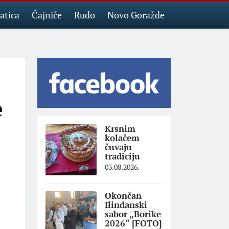
atica
Čajniče
Rudo
Novo Goražde
e
Krsnim
kolačem
čuvaju
tradiciju
03.08.2026.
Okončan
Ilindanski
sabor „Borike
2026“ [FOTO]