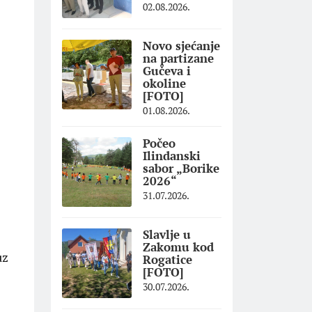
02.08.2026.
Novo sjećanje
na partizane
Gučeva i
okoline
[FOTO]
01.08.2026.
Počeo
Ilindanski
sabor „Borike
2026“
31.07.2026.
Slavlje u
Zakomu kod
uz
Rogatice
[FOTO]
30.07.2026.