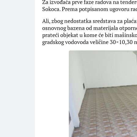
Za izvođača prve faze radova na tende
Sokoca. Prema potpisanom ugovoru rado
Ali, zbog nedostatka sredstava za plaćan
osnovnog bazena od materijala otporn
prateći objekat u kome će biti mašinsko
gradskog vodovoda veličine 30×10,30 me