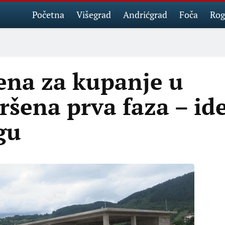
Početna
Višegrad
Andrićgrad
Foča
Rog
ena za kupanje u
ršena prva faza – id
gu