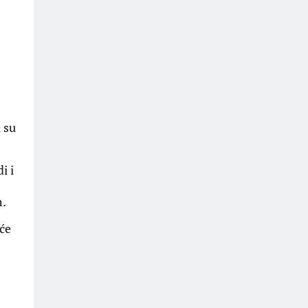
u su
i i
m.
uće