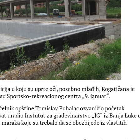
cija u koju su uprte oči, posebno mlađih, Rogatičana je
su Sportsko-rekreacionog centra „9. januar“.
načelnik opštine Tomislav Puhalac ozvaničio početak
kat uradio Instutut za građevinarstvo „IG“ iz Banja Luke 
maraka koje su trebalo da se obezbijede iz vlastitih