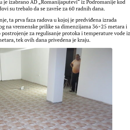
ru je izabrano AD „Romanijaputevi“ iz Podromanije kod
vi su trebalo da se završe za 60 radnih dana.
je, ta prva faza radova u kojoj je predviđena izrada
og na vremenske prilike sa dimenzijama 36×25 metara i
 postrojenje za regulisanje protoka i temperature vode i
tara, tek ovih dana privedena je kraju.