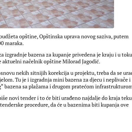
 budžeta opštine, Opštinska uprava novog saziva, putem
00 maraka.
aza izgradnje bazena za kupanje privedena je kraju i u tok
e aktuelni načelnik opštine Milorad Jagodić.
snovu nekih sitnijih korekcija u projektu, treba da se urad
lom. Tu je i izgradnja mini bazena za djecu i neplivače i
og“ bazena sa plažama i drugom pratećom infrastrukturo
iše novi tender i to će biti urađeno najdalje do kraja tek
 tenderske procedure, da će u bazenima biti kupanja ove