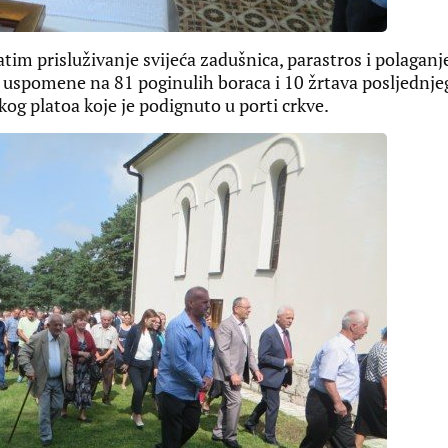
zatim prisluživanje svijeća zadušnica, parastros i polaganj
 uspomene na 81 poginulih boraca i 10 žrtava posljednje
g platoa koje je podignuto u porti crkve.