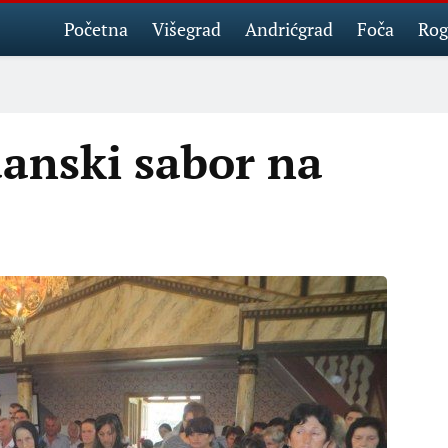
Početna
Višegrad
Andrićgrad
Foča
Rog
anski sabor na