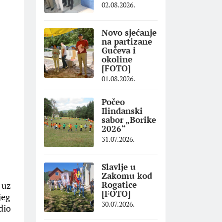
02.08.2026.
Novo sjećanje
na partizane
Gučeva i
okoline
[FOTO]
01.08.2026.
Počeo
Ilindanski
sabor „Borike
2026“
31.07.2026.
Slavlje u
Zakomu kod
Rogatice
 uz
[FOTO]
jeg
30.07.2026.
dio