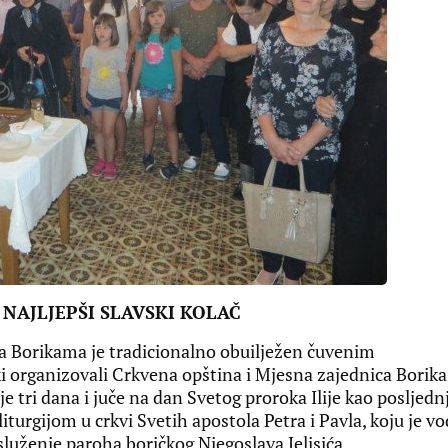
NAJLJEPŠI SLAVSKI KOLAČ
a Borikama je tradicionalno obuilježen čuvenim
 organizovali Crkvena opština i Mjesna zajednica Borika
e tri dana i juče na dan Svetog proroka Ilije kao posljedn
iturgijom u crkvi Svetih apostola Petra i Pavla, koju je vo
služenje paroha boričkog Njegoslava Jelisića.