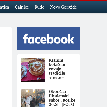
atica
Čajniče
Rudo
Novo Goražde
Krsnim
kolačem
čuvaju
tradiciju
03.08.2026.
Okončan
Ilindanski
sabor „Borike
2026“ [FOTO]