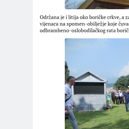
Održana je i litija oko boričke crkve, a 
vijenaca na spomen-obilježje koje čuva
odbrambeno-oslobodilačkog rata boričko