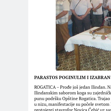
PARASTOS POGINULIM I IZABRAN 
ROGATICA – Prođe još jedan Ilindan. N
Ilindanskim saborom koga su zajednički
punu podršku Opštine Rogatica. Trajao j
u nizu, manifestacije su počele svetom l
protojerej stavrofor Novica Ćebić uz sa