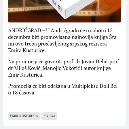
ANDRIĆGRAD – U Andrićgradu će u subotu 15.
decembra biti promovisana najnovija knjiga Šta
mi ovo treba proslavljenog srpskog režisera
Emira Kusturice.
Na promociji će govoriti prof. dr Jovan Delić, prof.
dr Miloš Ković, Manojlo Vukotić i autor knjige
Emir Kusturica.
Promocija će biti održana u Multipleksu Doli Bel
u 18 časova.
EMIR KUSTURICA
KNJIGA