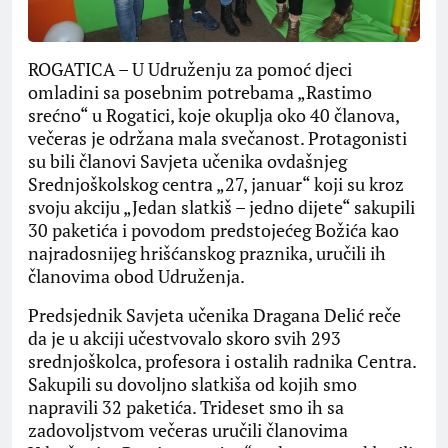
ROGATICA – U Udruženju za pomoć djeci
omladini sa posebnim potrebama „Rastimo
srećno“ u Rogatici, koje okuplja oko 40 članova,
večeras je održana mala svečanost. Protagonisti
su bili članovi Savjeta učenika ovdašnjeg
Srednjoškolskog centra „27, januar“ koji su kroz
svoju akciju „Jedan slatkiš – jedno dijete“ sakupili
30 paketića i povodom predstojećeg Božića kao
najradosnijeg hrišćanskog praznika, uručili ih
članovima obod Udruženja.
Predsjednik Savjeta učenika Dragana Delić reče
da je u akciji učestvovalo skoro svih 293
srednjoškolca, profesora i ostalih radnika Centra.
Sakupili su dovoljno slatkiša od kojih smo
napravili 32 paketića. Trideset smo ih sa
zadovoljstvom večeras uručili članovima