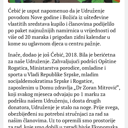
Ćebić je usput napomenuo da je Udruženje
povodom Nove godine i Božića iz ušteđevine
vlastitih sredstava kupilo i članovima podijelilo
po paket najnužnijih namirnica u vrijednosti od
više od 20 maraka i prigodan zidni kalendar u
kome su uglavnom djeca u centru pažnje.
Inače, dodao je još Ćebić, 2018. Bila je berićetna
za naše Udruženje. Zahvaljujući podršci Opštine
Rogatica, Ministarstva porodice, omladine i
sporta u Vladi Republike Srpske, mladim
socijaldemokratima Srpske i Rogatice,
zaposlenim u Domu zdravlja „Dr Zoran Mitrović“,
koji svakog mjeseca odvajaju po 1 marku za
podršku našem Udruženju, i dosta drugih
donatora, Udruženje je stalo na noge. Prije svega,
obezbijeđeni su potrebni stručnjaci za rad sa
našim članovima. Uz to opremili smo prostorije
za rad, koje smo dobili u zgradi bivše Ekonomska