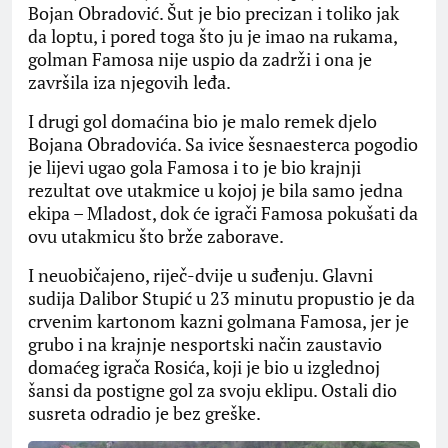
Bojan Obradović. Šut je bio precizan i toliko jak
da loptu, i pored toga što ju je imao na rukama,
golman Famosa nije uspio da zadrži i ona je
završila iza njegovih leđa.
I drugi gol domaćina bio je malo remek djelo
Bojana Obradovića. Sa ivice šesnaesterca pogodio
je lijevi ugao gola Famosa i to je bio krajnji
rezultat ove utakmice u kojoj je bila samo jedna
ekipa – Mladost, dok će igrači Famosa pokušati da
ovu utakmicu što brže zaborave.
I neuobičajeno, riječ-dvije u suđenju. Glavni
sudija Dalibor Stupić u 23 minutu propustio je da
crvenim kartonom kazni golmana Famosa, jer je
grubo i na krajnje nesportski način zaustavio
domaćeg igrača Rosića, koji je bio u izglednoj
šansi da postigne gol za svoju eklipu. Ostali dio
susreta odradio je bez greške.