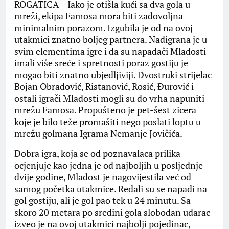
ROGATICA – Iako je otišla kući sa dva gola u
mreži, ekipa Famosa mora biti zadovoljna
minimalnim porazom. Izgubila je od na ovoj
utakmici znatno boljeg partnera. Nadigrana je u
svim elementima igre i da su napadači Mladosti
imali više sreće i spretnosti poraz gostiju je
mogao biti znatno ubjedljiviji. Dvostruki strijelac
Bojan Obradović, Ristanović, Rosić, Đurović i
ostali igrači Mladosti mogli su do vrha napuniti
mrežu Famosa. Propušteno je pet-šest zicera
koje je bilo teže promašiti nego poslati loptu u
mrežu golmana Igrama Nemanje Jovičića.
Dobra igra, koja se od poznavalaca prilika
ocjenjuje kao jedna je od najboljih u posljednje
dvije godine, Mladost je nagovijestila već od
samog početka utakmice. Ređali su se napadi na
gol gostiju, ali je gol pao tek u 24 minutu. Sa
skoro 20 metara po sredini gola slobodan udarac
izveo je na ovoj utakmici najbolji pojedinac,