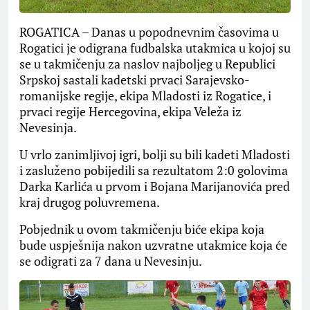
ROGATICA – Danas u popodnevnim časovima u
Rogatici je odigrana fudbalska utakmica u kojoj su
se u takmičenju za naslov najboljeg u Republici
Srpskoj sastali kadetski prvaci Sarajevsko-
romanijske regije, ekipa Mladosti iz Rogatice, i
prvaci regije Hercegovina, ekipa Veleža iz
Nevesinja.
U vrlo zanimljivoj igri, bolji su bili kadeti Mladosti
i zasluženo pobijedili sa rezultatom 2:0 golovima
Darka Karlića u prvom i Bojana Marijanovića pred
kraj drugog poluvremena.
Pobjednik u ovom takmičenju biće ekipa koja
bude uspješnija nakon uzvratne utakmice koja će
se odigrati za 7 dana u Nevesinju.