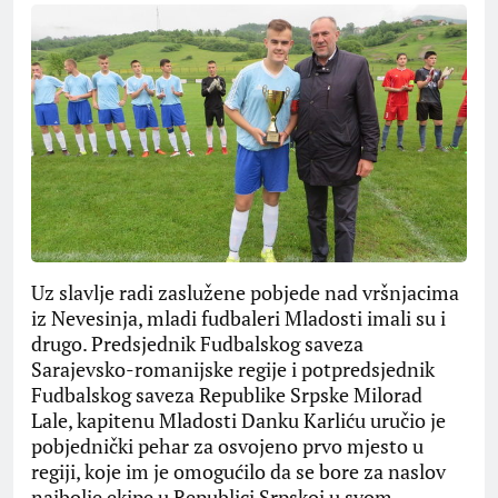
Uz slavlje radi zaslužene pobjede nad vršnjacima
iz Nevesinja, mladi fudbaleri Mladosti imali su i
drugo. Predsjednik Fudbalskog saveza
Sarajevsko-romanijske regije i potpredsjednik
Fudbalskog saveza Republike Srpske Milorad
Lale, kapitenu Mladosti Danku Karliću uručio je
pobjednički pehar za osvojeno prvo mjesto u
regiji, koje im je omogućilo da se bore za naslov
najbolje ekipe u Republici Srpskoj u svom