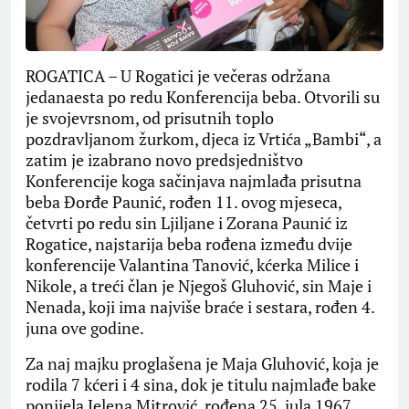
ROGATICA – U Rogatici je večeras održana
jedanaesta po redu Konferencija beba. Otvorili su
je svojevrsnom, od prisutnih toplo
pozdravljanom žurkom, djeca iz Vrtića „Bambi“, a
zatim je izabrano novo predsjedništvo
Konferencije koga sačinjava najmlađa prisutna
beba Đorđe Paunić, rođen 11. ovog mjeseca,
četvrti po redu sin Ljiljane i Zorana Paunić iz
Rogatice, najstarija beba rođena između dvije
konferencije Valantina Tanović, kćerka Milice i
Nikole, a treći član je Njegoš Gluhović, sin Maje i
Nenada, koji ima najviše braće i sestara, rođen 4.
juna ove godine.
Za naj majku proglašena je Maja Gluhović, koja je
rodila 7 kćeri i 4 sina, dok je titulu najmlađe bake
ponijela Jelena Mitrović, rođena 25. jula 1967,