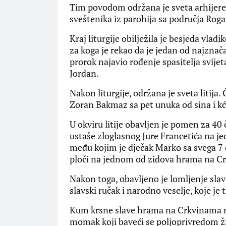
Tim povodom održana je sveta arhijerejs
sveštenika iz parohija sa područja Roga
Kraj liturgije obilježila je besjeda vlad
za koga je rekao da je jedan od najznačaj
prorok najavio rođenje spasitelja svijeta
Jordan.
Nakon liturgije, održana je sveta litija.
Zoran Bakmaz sa pet unuka od sina i kć
U okviru litije obavljen je pomen za 40
ustaše zloglasnog Jure Francetića na je
među kojim je dječak Marko sa svega 7 
ploči na jednom od zidova hrama na C
Nakon toga, obavljeno je lomljenje slavs
slavski ručak i narodno veselje, koje j
Kum krsne slave hrama na Crkvinama na
momak koji baveći se poljoprivredom ž