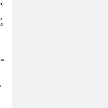
nje
na
ao
 su
n
,