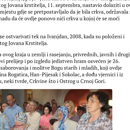
etog Jovana krstitelja, 11. septembra, nastavio dolaziti u o
 mjestu gdje se pretpostavljalo da je bila crkva, održavala 
 nadu da će ovdje ponovo nići crkva u kojoj će se moći
se ostvarivati tek na Ivanjdan, 2008, kada su položeni i
og Jovana Krstitelja.
vog kraja u zemlji i rasejanju, privrednih, javnih i drug
ovi prelijep i po izgledu jedistven hram osvećen je 26.
saborovanja i molitve Bogu starih i mladih, koji ovdje
a Rogatica, Han-Pijesak i Sokolac, a dođu vjernici i iz
u, neki tvrde, Crkvine što i Ostrog u Crnoj Gori.