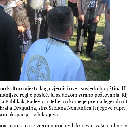
o kultno mjesto koga vjernici ove i susjednih opština H
manijske regije posjećuju sa dozom straho poštovanja. Ri
la Babljkak, Rađevići i Beheći u kome je prema legendi u 
a kralja Dragutina, sina Stefana Nemanjića i njegove supr
akon okupacije ovih krajeva.
postojanju, pa je vjerni narod ovih krajeva svake godine, 