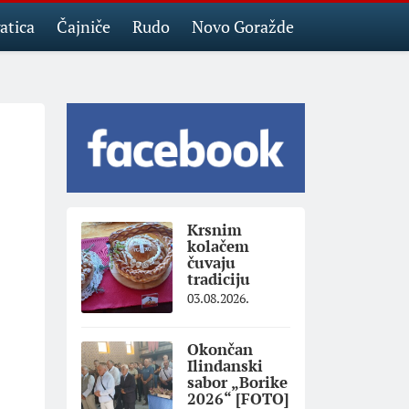
atica
Čajniče
Rudo
Novo Goražde
Krsnim
kolačem
čuvaju
tradiciju
03.08.2026.
Okončan
Ilindanski
sabor „Borike
2026“ [FOTO]