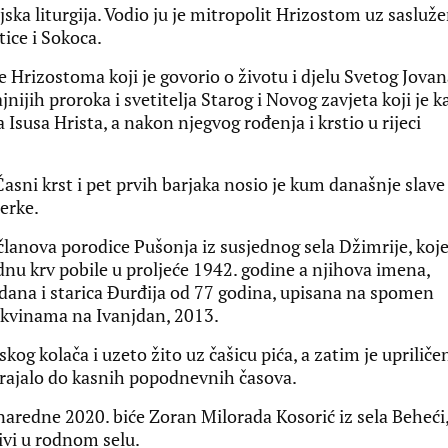
ka liturgija. Vodio ju je mitropolit Hrizostom uz sasluže
tice i Sokoca.
ike Hrizostoma koji je govorio o životu i djelu Svetog Jova
nijih proroka i svetitelja Starog i Novog zavjeta koji je k
 Isusa Hrista, a nakon njegvog rođenja i krstio u rijeci
 Časni krst i pet prvih barjaka nosio je kum današnje slave
erke.
 članova porodice Pušonja iz susjednog sela Džimrije, koje
dnu krv pobile u proljeće 1942. godine a njihova imena,
dana i starica Đurđija od 77 godina, upisana na spomen
rkvinama na Ivanjdan, 2013.
kog kolača i uzeto žito uz čašicu pića, a zatim je upriliče
e trajalo do kasnih popodnevnih časova.
redne 2020. biće Zoran Milorada Kosorić iz sela Beheći
ivi u rodnom selu.