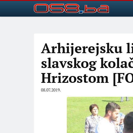
Arhijerejsku l
slavskog kola
Hrizostom [F
08.07.2019.