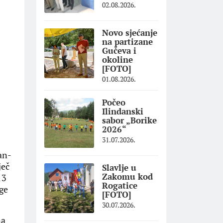
02.08.2026.
Novo sjećanje
na partizane
Gučeva i
okoline
[FOTO]
01.08.2026.
Počeo
Ilindanski
sabor „Borike
2026“
31.07.2026.
an-
ječ
Slavlje u
Zakomu kod
13
Rogatice
uge
[FOTO]
30.07.2026.
na