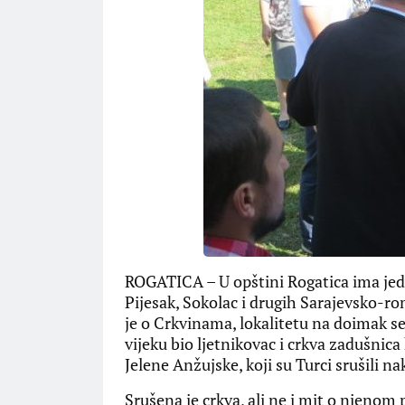
ROGATICA – U opštini Rogatica ima jedn
Pijesak, Sokolac i drugih Sarajevsko-ro
je o Crkvinama, lokalitetu na doimak se
vijeku bio ljetnikovac i crkva zadušnic
Jelene Anžujske, koji su Turci srušili n
Srušena je crkva, ali ne i mit o njenom 