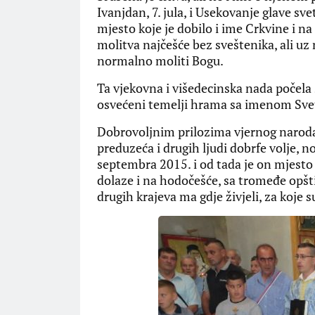
Ivanjdan, 7. jula, i Usekovanje glave sv
mjesto koje je dobilo i ime Crkvine i na
molitva najčešće bez sveštenika, ali uz
normalno moliti Bogu.
Ta vjekovna i višedecinska nada počela 
osvećeni temelji hrama sa imenom Svet
Dobrovoljnim prilozima vjernog naroda o
preduzeća i drugih ljudi dobrfe volje, n
septembra 2015. i od tada je on mjesto 
dolaze i na hodočešće, sa tromeđe opštin
drugih krajeva ma gdje živjeli, za koje s