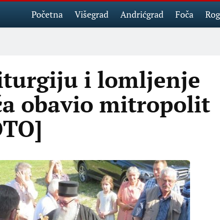
Početna
Višegrad
Andrićgrad
Foča
Rog
iturgiju i lomljenje
ča obavio mitropolit
OTO]