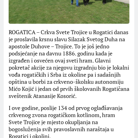
ROGATICA – Crkva Svete Trojice u Rogatici danas
je proslavila krsnu slavu Silazak Svetog Duha na
apostole Duhove – Trojice. To je još jedno
podsjećanje na davnu 1886. godinu kada je
izgrađen i osvećen ovaj sveti hram. Glavni
pokretač akcije za njegovu izgradnju bio je lokalni
vođa rogatičkih i Srba iz okoline pa i sadašnjih
opština u borbi za crkveno-školsku autonomiju
Mićo Kojić i jedan od prvih školovanih Rogatičana
sveštenik Atanasije Kosorić.
I ove godine, poslije 134 od prvog oglađšavanja
crkvenog zvona rogatičkom kotlinom, hram
Svete Trojice je mjesto okupljanja na
bogosluženja svih pravoslavnih naraštaja u
Rogatici i okolini.