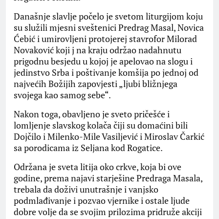
Današnje slavlje počelo je svetom liturgijom koju
su služili mjesni sveštenici Predrag Masal, Novica
Ćebić i umirovljeni protojerej stavrofor Milorad
Novaković koji j na kraju održao nadahnutu
prigodnu besjedu u kojoj je apelovao na slogu i
jedinstvo Srba i poštivanje komšija po jednoj od
najvećih Božijih zapovjesti „ljubi bližnjega
svojega kao samog sebe“.
Nakon toga, obavljeno je sveto pričešće i
lomljenje slavskog kolača čiji su domaćini bili
Dojčilo i Milenko-Mile Vasiljević i Miroslav Čarkić
sa porodicama iz Seljana kod Rogatice.
Održana je sveta litija oko crkve, koja bi ove
godine, prema najavi starješine Predraga Masala,
trebala da doživi unutrašnje i vanjsko
podmlađivanje i pozvao vjernike i ostale ljude
dobre volje da se svojim prilozima pridruže akciji