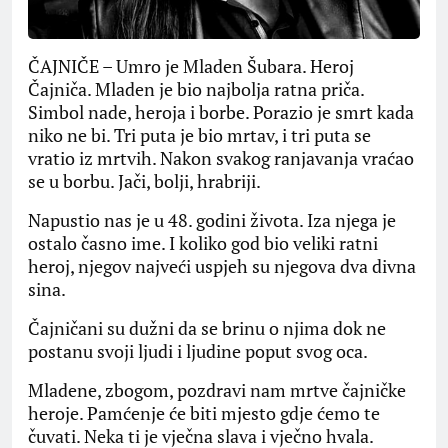
ČAJNIČE – Umro je Mladen Šubara. Heroj
Čajniča. Mladen je bio najbolja ratna priča.
Simbol nade, heroja i borbe. Porazio je smrt kada
niko ne bi. Tri puta je bio mrtav, i tri puta se
vratio iz mrtvih. Nakon svakog ranjavanja vraćao
se u borbu. Jači, bolji, hrabriji.
Napustio nas je u 48. godini života. Iza njega je
ostalo časno ime. I koliko god bio veliki ratni
heroj, njegov najveći uspjeh su njegova dva divna
sina.
Čajničani su dužni da se brinu o njima dok ne
postanu svoji ljudi i ljudine poput svog oca.
Mladene, zbogom, pozdravi nam mrtve čajničke
heroje. Pamćenje će biti mjesto gdje ćemo te
čuvati. Neka ti je vječna slava i vječno hvala.