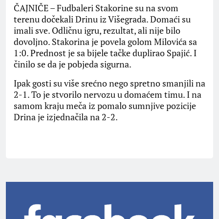
ČAJNIČE – Fudbaleri Stakorine su na svom
terenu dočekali Drinu iz Višegrada. Domaći su
imali sve. Odličnu igru, rezultat, ali nije bilo
dovoljno. Stakorina je povela golom Milovića sa
1:0. Prednost je sa bijele tačke duplirao Spajić. I
činilo se da je pobjeda sigurna.
Ipak gosti su više srećno nego spretno smanjili na
2-1. To je stvorilo nervozu u domaćem timu. I na
samom kraju meča iz pomalo sumnjive pozicije
Drina je izjednačila na 2-2.