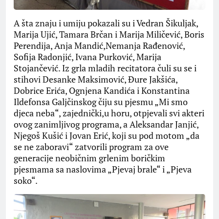
A šta znaju i umiju pokazali su i Vedran Šikuljak,
Marija Ujić, Tamara Brčan i Marija Miličević, Boris
Perendija, Anja Mandić,Nemanja Rađenović,
Sofija Radonjić, Ivana Purković, Marija
Stojančević. Iz grla mladih recitatora čuli su se i
stihovi Desanke Maksimović, Đure Jakšića,
Dobrice Erića, Ognjena Kandića i Konstantina
Ildefonsa Galjčinskog čiju su pjesmu „Mi smo
djeca neba“, zajednički,u horu, otpjevali svi akteri
ovog zanimljivog programa, a Aleksandar Janjić,
Njegoš Kušić i Jovan Erić, koji su pod motom „da
se ne zaboravi“ zatvorili program za ove
generacije neobičnim grlenim boričkim
pjesmama sa naslovima „Pjevaj brale“ i „Pjeva
soko“.