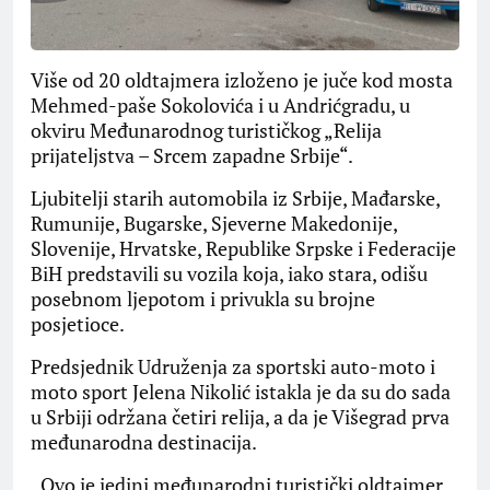
Više od 20 oldtajmera izloženo je juče kod mosta
Mehmed-paše Sokolovića i u Andrićgradu, u
okviru Međunarodnog turističkog „Relija
prijateljstva – Srcem zapadne Srbije“.
Ljubitelji starih automobila iz Srbije, Mađarske,
Rumunije, Bugarske, Sjeverne Makedonije,
Slovenije, Hrvatske, Republike Srpske i Federacije
BiH predstavili su vozila koja, iako stara, odišu
posebnom ljepotom i privukla su brojne
posjetioce.
Predsjednik Udruženja za sportski auto-moto i
moto sport Jelena Nikolić istakla je da su do sada
u Srbiji održana četiri relija, a da je Višegrad prva
međunarodna destinacija.
„Ovo je jedini međunarodni turistički oldtajmer