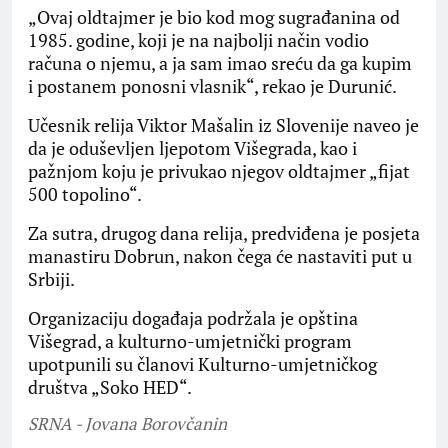
„Ovaj oldtajmer je bio kod mog sugrađanina od
1985. godine, koji je na najbolji način vodio
računa o njemu, a ja sam imao sreću da ga kupim
i postanem ponosni vlasnik“, rekao je Durunić.
Učesnik relija Viktor Mašalin iz Slovenije naveo je
da je oduševljen ljepotom Višegrada, kao i
pažnjom koju je privukao njegov oldtajmer „fijat
500 topolino“.
Za sutra, drugog dana relija, predviđena je posjeta
manastiru Dobrun, nakon čega će nastaviti put u
Srbiji.
Organizaciju događaja podržala je opština
Višegrad, a kulturno-umjetnički program
upotpunili su članovi Kulturno-umjetničkog
društva „Soko HED“.
SRNA - Jovana Borovčanin