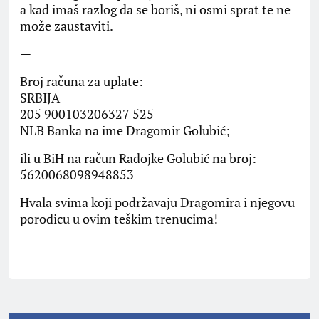
a kad imaš razlog da se boriš, ni osmi sprat te ne
može zaustaviti.
—
Broj računa za uplate:
SRBIJA
205 900103206327 525
NLB Banka na ime Dragomir Golubić;
ili u BiH na račun Radojke Golubić na broj:
5620068098948853
Hvala svima koji podržavaju Dragomira i njegovu
porodicu u ovim teškim trenucima!