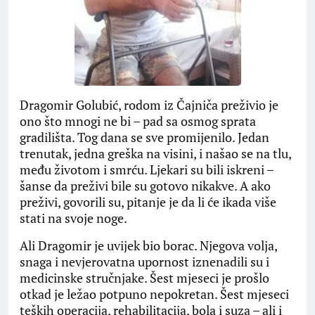
Dragomir Golubić, rodom iz Čajniča preživio je
ono što mnogi ne bi – pad sa osmog sprata
gradilišta. Tog dana se sve promijenilo. Jedan
trenutak, jedna greška na visini, i našao se na tlu,
među životom i smrću. Ljekari su bili iskreni –
šanse da preživi bile su gotovo nikakve. A ako
preživi, govorili su, pitanje je da li će ikada više
stati na svoje noge.
Ali Dragomir je uvijek bio borac. Njegova volja,
snaga i nevjerovatna upornost iznenadili su i
medicinske stručnjake. Šest mjeseci je prošlo
otkad je ležao potpuno nepokretan. Šest mjeseci
teških operacija, rehabilitacija, bola i suza – ali i