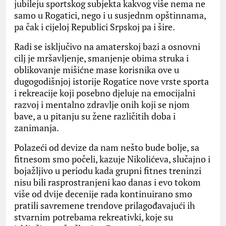
jubileju sportskog subjekta kakvog više nema ne
samo u Rogatici, nego i u susjednm opštinnama,
pa čak i cijeloj Republici Srpskoj pa i šire.
Radi se isključivo na amaterskoj bazi a osnovni
cilj je mršavljenje, smanjenje obima struka i
oblikovanje mišićne mase korisnika ove u
dugogodišnjoj istorije Rogatice nove vrste sporta
i rekreacije koji posebno djeluje na emocijalni
razvoj i mentalno zdravlje onih koji se njom
bave, a u pitanju su žene različitih doba i
zanimanja.
Polazeći od devize da nam nešto bude bolje, sa
fitnesom smo počeli, kazuje Nikolićeva, slučajno i
bojažljivo u periodu kada grupni fitnes treninzi
nisu bili rasprostranjeni kao danas i evo tokom
više od dvije decenije rada kontinuirano smo
pratili savremene trendove prilagođavajući ih
stvarnim potrebama rekreativki, koje su