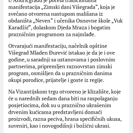
manifestacija „Zimski dani Višegrada“, koja je
svečano otvorena nastupom mališana iz
obdaništa „Neven“ i učenika Osnovne škole „Vuk
Karadžić“, dolaskom Djeda Mraza i bogatim
prazničnim programom za najmlađe.
Otvarajući manifestaciju, načelnik opštine
Višegrad Mladen Đurević istakao je da je i ove
godine, u saradnji sa ustanovama i poslovnim
partnerima, pripremljen raznovrstan zimski
program, osmišljen da u prazničnim danima
okupi porodice, prijatelje i goste iz regije.
Na Vizantijskom trgu otvoreno je klizalište, koje
će u narednih sedam dana biti na raspolaganju
posjetiocima, dok su u praznično ukrašenim
drvenim kućicama predstavljeni domaći
proizvodi, razna peciva, hrana specifičnih ukusa,
suveniri, kao i novogodišnji i božićni ukrasi.