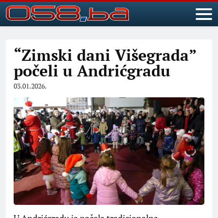
“Zimski dani Višegrada”
počeli u Andrićgradu
03.01.2026.
U Andrićgradu je počela tradicionalna