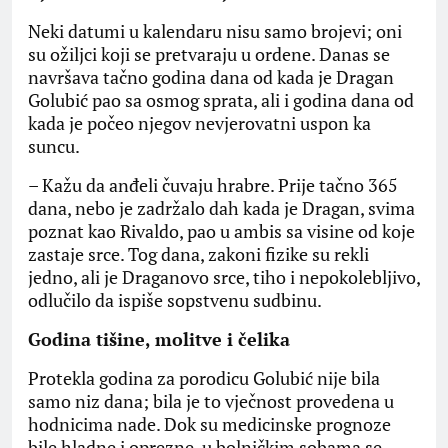
​Neki datumi u kalendaru nisu samo brojevi; oni
su ožiljci koji se pretvaraju u ordene. Danas se
navršava tačno godina dana od kada je Dragan
Golubić pao sa osmog sprata, ali i godina dana od
kada je počeo njegov nevjerovatni uspon ka
suncu.
​– Kažu da anđeli čuvaju hrabre. Prije tačno 365
dana, nebo je zadržalo dah kada je Dragan, svima
poznat kao Rivaldo, pao u ambis sa visine od koje
zastaje srce. Tog dana, zakoni fizike su rekli
jedno, ali je Draganovo srce, tiho i nepokolebljivo,
odlučilo da ispiše sopstvenu sudbinu.
​Godina tišine, molitve i čelika
​Protekla godina za porodicu Golubić nije bila
samo niz dana; bila je to vječnost provedena u
hodnicima nade. Dok su medicinske prognoze
bile hladne i oprezne, u bolničkim sobama se