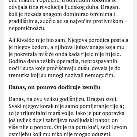
odvijala tiha revolucija ljudskog duha. Dragan,
koji je nekada snagom dominirao terenima i
gradilištima, suočio se sa najvećim protivnikom –
nepomičnošću.
​Ali Rivaldo nije bio sam. Njegova porodica postala
je njegov bedem, a njihova ljubav snaga koja mu
je pokretala mišiće onda kada tijelo nije htjelo.
Godina dana teških operacija, neprospavanih
noći i suza koje pročišćavaju dušu, dovela je do
trenutka koji su mnogi nazivali nemogućim.
​Danas, on ponovo dodiruje zemlju
​Danas, na ovu veliku godišnjicu, Dragan stoji.
Svaki njegov korak nije samo pomijeranje tijela;
to je trijumfalni marš volje. Iako je put oporavka
još uvijek dug i zahtijeva nadljudski napor, on
više nije u ponoru. On je na putu kući, sebi i svom
osmijehu koji mu niko nije mogao oduzeti.