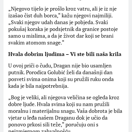
​„Njegovo tijelo je prošlo kroz vatru, ali je iz nje
izašao čist duh borca,“ kažu njegovi najmiliji.
„Svaki njegov udah danas je pobjeda. Svaki
pokušaj koraka je podsjetnik da granice postoje
samo u mislima, a da je život dar koji se brani
svakim atomom snage.“
​Hvala dobrim ljudima – Vi ste bili naša krila
​U ovoj priči o čudu, Dragan nije bio usamljen
putnik. Porodica Golubić želi da današnji dan
posveti svima onima koji su pružili ruku onda
kada je bila najpotrebnija.
​„Bog je veliki, ali njegova veličina se ogleda kroz
dobre ljude. Hvala svima koji su nam pružili
moralnu i materijalnu snagu. Vaša dobrota je bila
vjetar u leđa našem Draganu dok je učio da
ponovo prkosi sili teže,“ poručuju oni s
neizmjernom zahvalnošću.