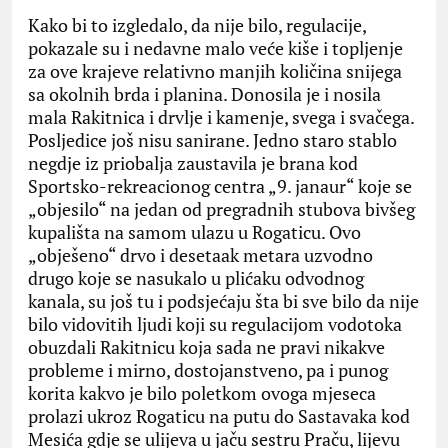
Kako bi to izgledalo, da nije bilo, regulacije,
pokazale su i nedavne malo veće kiše i topljenje
za ove krajeve relativno manjih količina snijega
sa okolnih brda i planina. Donosila je i nosila
mala Rakitnica i drvlje i kamenje, svega i svačega.
Posljedice još nisu sanirane. Jedno staro stablo
negdje iz priobalja zaustavila je brana kod
Sportsko-rekreacionog centra „9. janaur“ koje se
„objesilo“ na jedan od pregradnih stubova bivšeg
kupališta na samom ulazu u Rogaticu. Ovo
„obješeno“ drvo i desetaak metara uzvodno
drugo koje se nasukalo u plićaku odvodnog
kanala, su još tu i podsjećaju šta bi sve bilo da nije
bilo vidovitih ljudi koji su regulacijom vodotoka
obuzdali Rakitnicu koja sada ne pravi nikakve
probleme i mirno, dostojanstveno, pa i punog
korita kakvo je bilo poletkom ovoga mjeseca
prolazi ukroz Rogaticu na putu do Sastavaka kod
Mesića gdje se ulijeva u jaču sestru Praču, lijevu