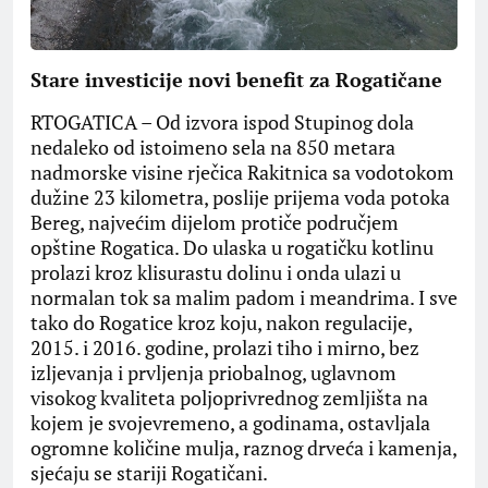
Stare investicije novi benefit za Rogatičane
RTOGATICA – Od izvora ispod Stupinog dola
nedaleko od istoimeno sela na 850 metara
nadmorske visine rječica Rakitnica sa vodotokom
dužine 23 kilometra, poslije prijema voda potoka
Bereg, najvećim dijelom protiče područjem
opštine Rogatica. Do ulaska u rogatičku kotlinu
prolazi kroz klisurastu dolinu i onda ulazi u
normalan tok sa malim padom i meandrima. I sve
tako do Rogatice kroz koju, nakon regulacije,
2015. i 2016. godine, prolazi tiho i mirno, bez
izljevanja i prvljenja priobalnog, uglavnom
visokog kvaliteta poljoprivrednog zemljišta na
kojem je svojevremeno, a godinama, ostavljala
ogromne količine mulja, raznog drveća i kamenja,
sjećaju se stariji Rogatičani.