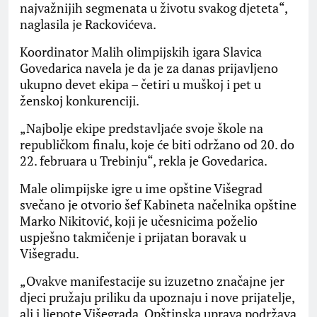
najvažnijih segmenata u životu svakog djeteta“,
naglasila je Rackovićeva.
Koordinator Malih olimpijskih igara Slavica
Govedarica navela je da je za danas prijavljeno
ukupno devet ekipa – četiri u muškoj i pet u
ženskoj konkurenciji.
„Najbolje ekipe predstavljaće svoje škole na
republičkom finalu, koje će biti održano od 20. do
22. februara u Trebinju“, rekla je Govedarica.
Male olimpijske igre u ime opštine Višegrad
svečano je otvorio šef Kabineta načelnika opštine
Marko Nikitović, koji je učesnicima poželio
uspješno takmičenje i prijatan boravak u
Višegradu.
„Ovakve manifestacije su izuzetno značajne jer
djeci pružaju priliku da upoznaju i nove prijatelje,
ali i ljepote Višegrada. Opštinska uprava podržava