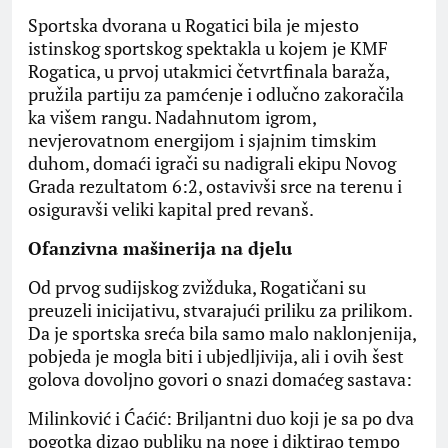
​Sportska dvorana u Rogatici bila je mjesto
istinskog sportskog spektakla u kojem je KMF
Rogatica, u prvoj utakmici četvrtfinala baraža,
pružila partiju za pamćenje i odlučno zakoračila
ka višem rangu. Nadahnutom igrom,
nevjerovatnom energijom i sjajnim timskim
duhom, domaći igrači su nadigrali ekipu Novog
Grada rezultatom 6:2, ostavivši srce na terenu i
osiguravši veliki kapital pred revanš.
Ofanzivna mašinerija na djelu
​Od prvog sudijskog zvižduka, Rogatičani su
preuzeli inicijativu, stvarajući priliku za prilikom.
Da je sportska sreća bila samo malo naklonjenija,
pobjeda je mogla biti i ubjedljivija, ali i ovih šest
golova dovoljno govori o snazi domaćeg sastava:
​Milinković i Ćaćić: Briljantni duo koji je sa po dva
pogotka dizao publiku na noge i diktirao tempo