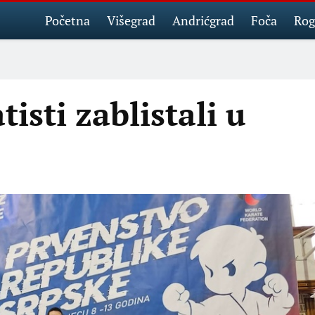
Početna
Višegrad
Andrićgrad
Foča
Rog
isti zablistali u