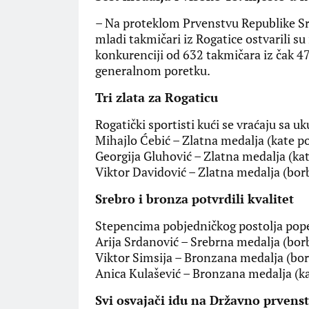
​– Na proteklom Prvenstvu Republike S
mladi takmičari iz Rogatice ostvarili s
konkurenciji od 632 takmičara iz čak 47
generalnom poretku.
​Tri zlata za Rogaticu
​Rogatički sportisti kući se vraćaju sa uk
​Mihajlo Ćebić – Zlatna medalja (kate p
​Georgija Gluhović – Zlatna medalja (ka
​Viktor Davidović – Zlatna medalja (bo
​Srebro i bronza potvrdili kvalitet
​Stepencima pobjedničkog postolja popel
​Arija Srdanović – Srebrna medalja (bo
​Viktor Simsija – Bronzana medalja (bo
​Anica Kulašević – Bronzana medalja (k
​Svi osvajači idu na Državno prvens