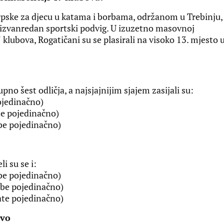
rpske za djecu u katama i borbama, održanom u Trebinju,
u izvanredan sportski podvig. U izuzetno masovnoj
 klubova, Rogatičani su se plasirali na visoko 13. mjesto 
upno šest odličja, a najsjajnijim sjajem zasijali su:
ojedinačno)
te pojedinačno)
rbe pojedinačno)
i su se i:
rbe pojedinačno)
rbe pojedinačno)
ate pojedinačno)
tvo