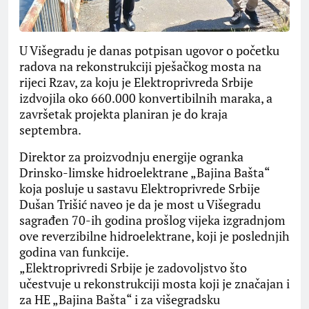
U Višegradu je danas potpisan ugovor o početku
radova na rekonstrukciji pješačkog mosta na
rijeci Rzav, za koju je Elektroprivreda Srbije
izdvojila oko 660.000 konvertibilnih maraka, a
završetak projekta planiran je do kraja
septembra.
Direktor za proizvodnju energije ogranka
Drinsko-limske hidroelektrane „Bajina Bašta“
koja posluje u sastavu Elektroprivrede Srbije
Dušan Trišić naveo je da je most u Višegradu
sagrađen 70-ih godina prošlog vijeka izgradnjom
ove reverzibilne hidroelektrane, koji je poslednjih
godina van funkcije.
„Elektroprivredi Srbije je zadovoljstvo što
učestvuje u rekonstrukciji mosta koji je značajan i
za HE „Bajina Bašta“ i za višegradsku