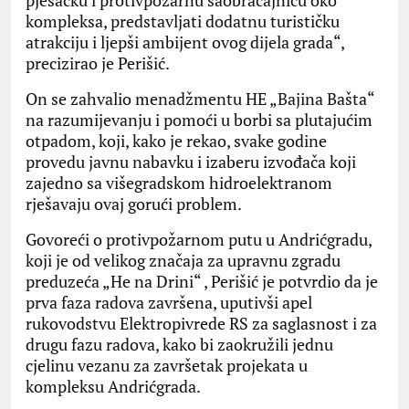
pješačku i protivpožarnu saobraćajnicu oko
kompleksa, predstavljati dodatnu turističku
atrakciju i ljepši ambijent ovog dijela grada“,
precizirao je Perišić.
On se zahvalio menadžmentu HE „Bajina Bašta“
na razumijevanju i pomoći u borbi sa plutajućim
otpadom, koji, kako je rekao, svake godine
provedu javnu nabavku i izaberu izvođača koji
zajedno sa višegradskom hidroelektranom
rješavaju ovaj gorući problem.
Govoreći o protivpožarnom putu u Andrićgradu,
koji je od velikog značaja za upravnu zgradu
preduzeća „He na Drini“ , Perišić je potvrdio da je
prva faza radova završena, uputivši apel
rukovodstvu Elektropivrede RS za saglasnost i za
drugu fazu radova, kako bi zaokružili jednu
cjelinu vezanu za završetak projekata u
kompleksu Andrićgrada.