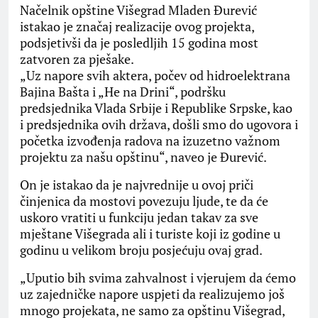
Načelnik opštine Višegrad Mladen Đurević
istakao je značaj realizacije ovog projekta,
podsjetivši da je posledljih 15 godina most
zatvoren za pješake.
„Uz napore svih aktera, počev od hidroelektrana
Bajina Bašta i „He na Drini“, podršku
predsjednika Vlada Srbije i Republike Srpske, kao
i predsjednika ovih država, došli smo do ugovora i
početka izvođenja radova na izuzetno važnom
projektu za našu opštinu“, naveo je Đurević.
On je istakao da je najvrednije u ovoj priči
činjenica da mostovi povezuju ljude, te da će
uskoro vratiti u funkciju jedan takav za sve
mještane Višegrada ali i turiste koji iz godine u
godinu u velikom broju posjećuju ovaj grad.
„Uputio bih svima zahvalnost i vjerujem da ćemo
uz zajedničke napore uspjeti da realizujemo još
mnogo projekata, ne samo za opštinu Višegrad,