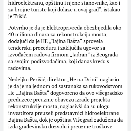
hidroelektranu, opštinu i njene stanovnike, kao i
za brojne turiste koji dolaze u ovaj grad“, istakao
je Trišić.
Potvrdio je da je Elektroprivreda obezbijedila oko
40 miliona dinara za rekonstrukciju mosta,
dodajući da je HE „Bajina Bašta“ sprovela
tendersku proceduru i zaključila ugovor sa
izvođačem radova firmom „Jadran“ iz Beograda
sa svojim podizvođačima, koji danas kreću s
radovima.
Nedeljko Perišić, direktor „He na Drini“ naglasio
je da je na jednom od sastanaka sa rukovodstvom
He „Bajina Bašta“ dogovoreno da ovo višegradsko
preduzeće preuzme obavezu izrade projekta
rekonstrukcije mosta, naglasivši da su ulogu
investitora preuzeli predstavnici hidroelektrane
Bajina Bašta, dok je opština Višegrad zadužena da
izda građevinsku dozvolu i preuzme troškove