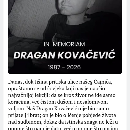
Danas, dok tišina pritiska ulice našeg Čajniča,
opraštamo se od čovjeka koji nas je naučio
najvažnijoj lekciji: da se kroz život ne ide samo
koracima, već čistom dušom i nesalomivom
voljom. Naš Dragan Kovačević nije bio samo
prijatelj i brat; on je bio oličenje pobjede života
nad sudbinom, dokaz da istinska snaga ne leži u
onome što nam je dato, već u onome što nosimo