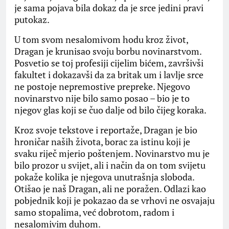
je sama pojava bila dokaz da je srce jedini pravi
putokaz.
U tom svom nesalomivom hodu kroz život,
Dragan je krunisao svoju borbu novinarstvom.
Posvetio se toj profesiji cijelim bićem, završivši
fakultet i dokazavši da za britak um i lavlje srce
ne postoje nepremostive prepreke. Njegovo
novinarstvo nije bilo samo posao – bio je to
njegov glas koji se čuo dalje od bilo čijeg koraka.
Kroz svoje tekstove i reportaže, Dragan je bio
hroničar naših života, borac za istinu koji je
svaku riječ mjerio poštenjem. Novinarstvo mu je
bilo prozor u svijet, ali i način da on tom svijetu
pokaže kolika je njegova unutrašnja sloboda.
Otišao je naš Dragan, ali ne poražen. Odlazi kao
pobjednik koji je pokazao da se vrhovi ne osvajaju
samo stopalima, već dobrotom, radom i
nesalomivim duhom.