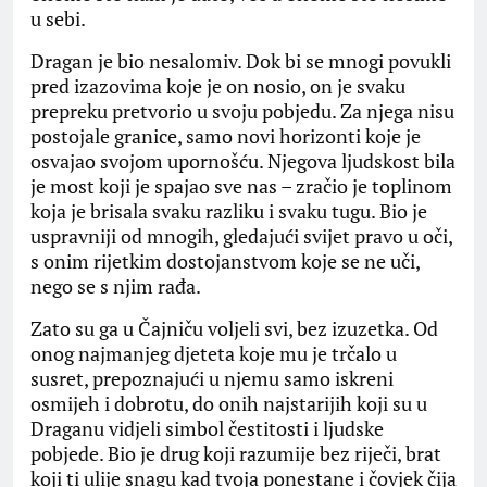
u sebi.
Dragan je bio nesalomiv. Dok bi se mnogi povukli
pred izazovima koje je on nosio, on je svaku
prepreku pretvorio u svoju pobjedu. Za njega nisu
postojale granice, samo novi horizonti koje je
osvajao svojom upornošću. Njegova ljudskost bila
je most koji je spajao sve nas – zračio je toplinom
koja je brisala svaku razliku i svaku tugu. Bio je
uspravniji od mnogih, gledajući svijet pravo u oči,
s onim rijetkim dostojanstvom koje se ne uči,
nego se s njim rađa.
Zato su ga u Čajniču voljeli svi, bez izuzetka. Od
onog najmanjeg djeteta koje mu je trčalo u
susret, prepoznajući u njemu samo iskreni
osmijeh i dobrotu, do onih najstarijih koji su u
Draganu vidjeli simbol čestitosti i ljudske
pobjede. Bio je drug koji razumije bez riječi, brat
koji ti ulije snagu kad tvoja ponestane i čovjek čija