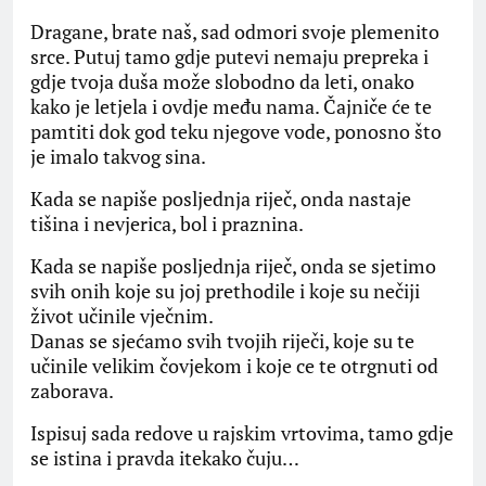
Dragane, brate naš, sad odmori svoje plemenito
srce. Putuj tamo gdje putevi nemaju prepreka i
gdje tvoja duša može slobodno da leti, onako
kako je letjela i ovdje među nama. Čajniče će te
pamtiti dok god teku njegove vode, ponosno što
je imalo takvog sina.
Kada se napiše posljednja riječ, onda nastaje
tišina i nevjerica, bol i praznina.
Kada se napiše posljednja riječ, onda se sjetimo
svih onih koje su joj prethodile i koje su nečiji
život učinile vječnim.
Danas se sjećamo svih tvojih riječi, koje su te
učinile velikim čovjekom i koje ce te otrgnuti od
zaborava.
Ispisuj sada redove u rajskim vrtovima, tamo gdje
se istina i pravda itekako čuju…