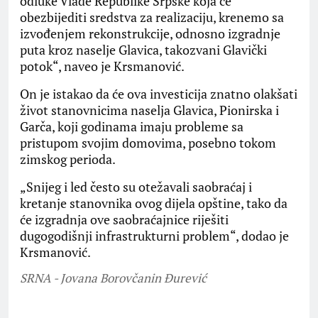
odluke Vlade Republike Srpske koja će
obezbijediti sredstva za realizaciju, krenemo sa
izvođenjem rekonstrukcije, odnosno izgradnje
puta kroz naselje Glavica, takozvani Glavički
potok“, naveo je Krsmanović.
On je istakao da će ova investicija znatno olakšati
život stanovnicima naselja Glavica, Pionirska i
Garča, koji godinama imaju probleme sa
pristupom svojim domovima, posebno tokom
zimskog perioda.
„Snijeg i led često su otežavali saobraćaj i
kretanje stanovnika ovog dijela opštine, tako da
će izgradnja ove saobraćajnice riješiti
dugogodišnji infrastrukturni problem“, dodao je
Krsmanović.
SRNA - Jovana Borovčanin Đurević