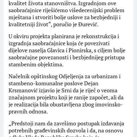
kvalitet života stanovništva. Izgradnjom ove
saobraćajnice riješićemo višedecenijski problem
mještana i stvoriti bolje uslove za bezbjedniji i
kvalitetniji život“, poručio je Đurević.
U okviru projekta planirana je rekonstrukcija i
izgradnja saobraćajnice koja će povezivati
dijelove naselja Glavica i Pionirska, s ciljem bolje
saobraćajne povezanosti i bezbjednijeg pristupa
stambenim objektima.
Načelnik opštinskog Od‌jeljenja za urbanizam i
stambeno-komunalne poslove Dejan
Krsmanović izjavio je Srni da je riječ o veoma
značajnom projektu koji je ranije započet, ali da
je realizacija bila obustavljena zbog imovinsko-
pravnih odnosa.
„Predstoji nam da završimo postupak izdavanja
potrebnih građevinskih dozvola i da, na osnovu