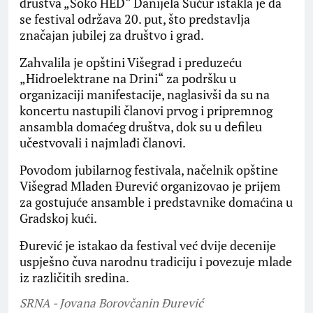
društva „Soko HED“ Danijela Šućur istakla je da
se festival održava 20. put, što predstavlja
značajan jubilej za društvo i grad.
Zahvalila je opštini Višegrad i preduzeću
„Hidroelektrane na Drini“ za podršku u
organizaciji manifestacije, naglasivši da su na
koncertu nastupili članovi prvog i pripremnog
ansambla domaćeg društva, dok su u defileu
učestvovali i najmlađi članovi.
Povodom jubilarnog festivala, načelnik opštine
Višegrad Mladen Đurević organizovao je prijem
za gostujuće ansamble i predstavnike domaćina u
Gradskoj kući.
Đurević je istakao da festival već dvije decenije
uspješno čuva narodnu tradiciju i povezuje mlade
iz različitih sredina.
SRNA - Jovana Borovčanin Đurević