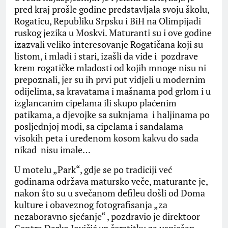
pred kraj prošle godine predstavljala svoju školu,
Rogaticu, Republiku Srpsku i BiH na Olimpijadi
ruskog jezika u Moskvi. Maturanti su i ove godine
izazvali veliko interesovanje Rogatičana koji su
listom, i mladi i stari, izašli da vide i pozdrave
krem rogatičke mladosti od kojih mnoge nisu ni
prepoznali, jer su ih prvi put vidjeli u modernim
odijelima, sa kravatama i mašnama pod grlom i u
izglancanim cipelama ili skupo plaćenim
patikama, a djevojke sa suknjama i haljinama po
posljednjoj modi, sa cipelama i sandalama
visokih peta i uređenom kosom kakvu do sada
nikad nisu imale…
U motelu „Park“, gdje se po tradiciji već
godinama održava matursko veče, maturante je,
nakon što su u svečanom defileu došli od Doma
kulture i obaveznog fotografisanja „za
nezaboravno sjećanje“ , pozdravio je direktoor