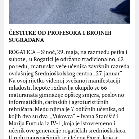
ČESTITKE OD PROFESORA I BROJNIH
SUGRAĐANA
ROGATICA – Sinoć, 29. maja, na razmeđu petka i
subote, u Rogatici je održano tradicionalno, 62
po redu, matursko veče učenika završnih razreda
ovdašnjeg Srednjoškolskog centra „27. januar“.
Na ovoj rijetko viđenoj svečanoj manifestaciji
mladosti, ljepote i zdravlja okupilo se 66
maturanata gimnazije opšteg smjera, poslovno-
informatičkih, carinskih i agroturističnih
tehničara. Među njima je 7 odličnih učenika, od
kojih dva su dva „Vukovca“ – Ivana Stanišić i
Marija Furtula iz IV-1, koja je istovremeno i
učenik ove generacije rogatičkih srednjoškolaca.
U redu najuspješnijih je i Jelena Đurić, koja je