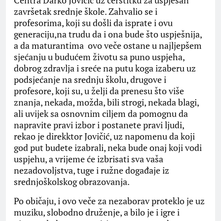
Centra Darko Jovičić uz čerstitku za uspješan
završetak srednje škole. Zahvalio se i
profesorima, koji su došli da isprate i ovu
generaciju,na trudu da i ona bude što uspješnija,
a da maturantima ovo veče ostane u najljepšem
sjećanju u budućem životu sa puno uspjeha,
dobrog zdravlja i sreće na putu koga izaberu uz
podsjećanje na srednju školu, drugove i
profesore, koji su, u želji da prenesu što više
znanja, nekada, možda, bili strogi, nekada blagi,
ali uvijek sa osnovnim ciljem da pomognu da
napravite pravi izbor i postanete pravi ljudi,
rekao je direkktor Jovičić, uz napomenu da koji
god put budete izabrali, neka bude onaj koji vodi
uspjehu, a vrijeme će izbrisati sva vaša
nezadovoljstva, tuge i ružne događaje iz
srednjoškolskog obrazovanja.
Po običaju, i ovo veče za nezaborav proteklo je uz
muziku, slobodno druženje, a bilo je i igre i