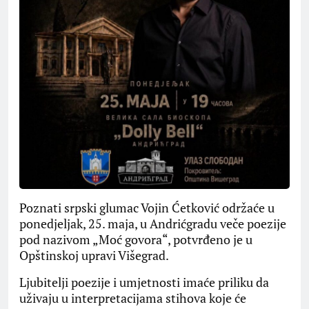
Poznati srpski glumac Vojin Ćetković održaće u
poned‌jeljak, 25. maja, u Andrićgradu veče poezije
pod nazivom „Moć govora“, potvrđeno je u
Opštinskoj upravi Višegrad.
Ljubitelji poezije i umjetnosti imaće priliku da
uživaju u interpretacijama stihova koje će