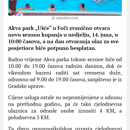
© radiofoca.com
Akva park „Ušće“ u Foči zvanično otvara
novu sezonu kupanja u nedjelju, 14. juna, u
10:00 časova, a na dan otvaranja ulaz za sve
posjetioce biće potpuno besplatan.
Radno vrijeme Akva parka tokom sezone biće od
10.00 do 19.00 časova radnim danima, dok će
vikendom bazeni raditi sat vremena duže,
odnosno od 9.00 do 19.00 časova, saopšteno je iz
Gradske uprave.
Cijene usluga ostale su nepromijenjene u odnosu
na prethodnu godinu, pa će tako cjelodnevna
ulaznica za odrasle osobe iznositi 4 KM, a
poludnevna 3 KM.
Za djecu osnovnoškolskog uzrasta cjelodnevni