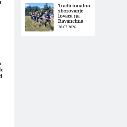
u
Tradicionalno
zborovanje
lovaca na
Ravancima
28.07.2026.
h
de
od