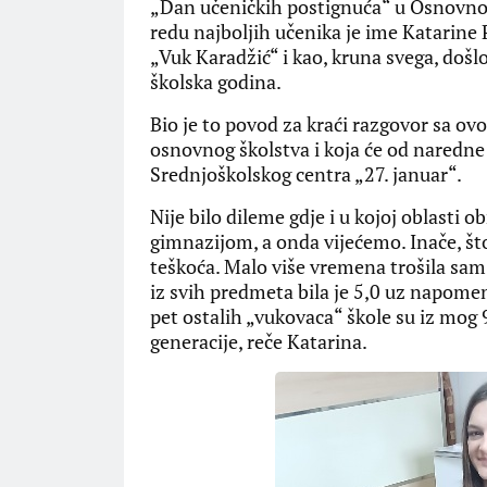
„Dan učeničkih postignuća“ u Osnovnoj 
redu najboljih učenika je ime Katarine P
„Vuk Karadžić“ i kao, kruna svega, došlo
školska godina.
Bio je to povod za kraći razgovor sa o
osnovnog školstva i koja će od naredne
Srednjoškolskog centra „27. januar“.
Nije bilo dileme gdje i u kojoj oblasti o
gimnazijom, a onda vijećemo. Inače, što
teškoća. Malo više vremena trošila sam 
iz svih predmeta bila je 5,0 uz napome
pet ostalih „vukovaca“ škole su iz mog
generacije, reče Katarina.