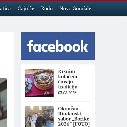
atica
Čajniče
Rudo
Novo Goražde
Krsnim
kolačem
čuvaju
tradiciju
03.08.2026.
Okončan
Ilindanski
sabor „Borike
2026“ [FOTO]