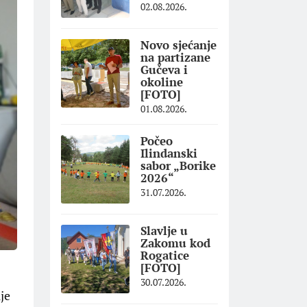
02.08.2026.
Novo sjećanje
na partizane
Gučeva i
okoline
[FOTO]
01.08.2026.
Počeo
Ilindanski
sabor „Borike
2026“
31.07.2026.
Slavlje u
Zakomu kod
Rogatice
[FOTO]
30.07.2026.
je