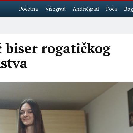
Početna
Višegrad
Andrićgrad
Foča
Rog
 biser rogatičkog
stva