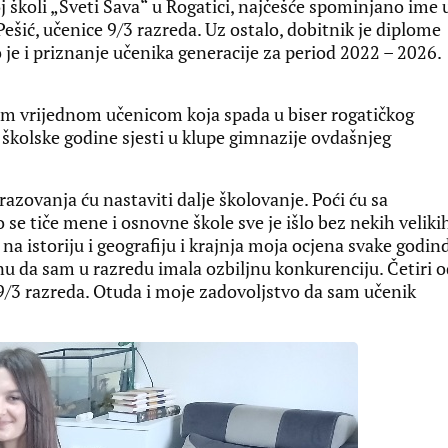
školi „Sveti Sava“ u Rogatici, najčešće spominjano ime 
ešić, učenice 9/3 razreda. Uz ostalo, dobitnik je diplome
 je i priznanje učenika generacije za period 2022 – 2026.
vom vrijednom učenicom koja spada u biser rogatičkog
 školske godine sjesti u klupe gimnazije ovdašnjeg
brazovanja ću nastaviti dalje školovanje. Poći ću sa
 se tiče mene i osnovne škole sve je išlo bez nekih veliki
na istoriju i geografiju i krajnja moja ocjena svake godin
nu da sam u razredu imala ozbiljnu konkurenciju. Četiri 
 9/3 razreda. Otuda i moje zadovoljstvo da sam učenik