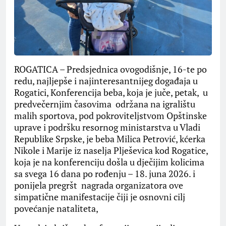
ROGATICA – Predsjednica ovogodišnje, 16-te po
redu, najljepše i najinteresantnijeg događaja u
Rogatici, Konferencija beba, koja je juče, petak, u
predvečernjim časovima održana na igralištu
malih sportova, pod pokroviteljstvom Opštinske
uprave i podršku resornog ministarstva u Vladi
Republike Srpske, je beba Milica Petrović, kćerka
Nikole i Marije iz naselja Plješevica kod Rogatice,
koja je na konferenciju došla u dječijim kolicima
sa svega 16 dana po rođenju – 18. juna 2026. i
ponijela pregršt nagrada organizatora ove
simpatične manifestacije čiji je osnovni cilj
povećanje nataliteta,