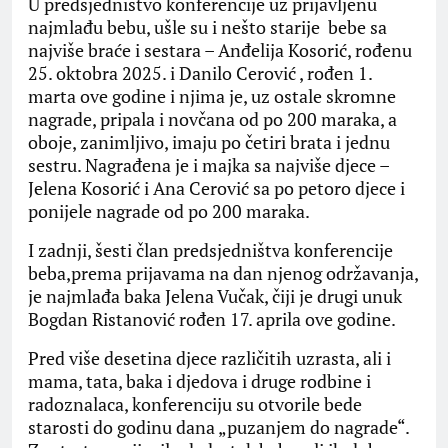
U predsjedništvo konferencije uz prijavljenu
najmlađu bebu, ušle su i nešto starije bebe sa
najviše braće i sestara – Anđelija Kosorić, rođenu
25. oktobra 2025. i Danilo Cerović , rođen 1.
marta ove godine i njima je, uz ostale skromne
nagrade, pripala i novčana od po 200 maraka, a
oboje, zanimljivo, imaju po četiri brata i jednu
sestru. Nagrađena je i majka sa najviše djece –
Jelena Kosorić i Ana Cerović sa po petoro djece i
ponijele nagrade od po 200 maraka.
I zadnji, šesti član predsjedništva konferencije
beba,prema prijavama na dan njenog održavanja,
je najmlađa baka Jelena Vučak, čiji je drugi unuk
Bogdan Ristanović rođen 17. aprila ove godine.
Pred više desetina djece različitih uzrasta, ali i
mama, tata, baka i djedova i druge rodbine i
radoznalaca, konferenciju su otvorile bede
starosti do godinu dana „puzanjem do nagrade“.