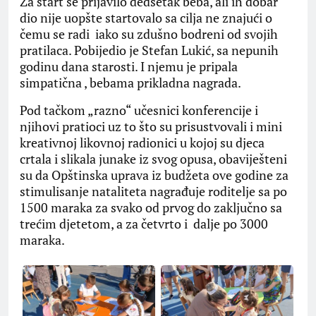
Za start se prijavilo dedsetak beba, ali ih dobar
dio nije uopšte startovalo sa cilja ne znajući o
čemu se radi iako su zdušno bodreni od svojih
pratilaca. Pobijedio je Stefan Lukić, sa nepunih
godinu dana starosti. I njemu je pripala
simpatična , bebama prikladna nagrada.
Pod tačkom „razno“ učesnici konferencije i
njihovi pratioci uz to što su prisustvovali i mini
kreativnoj likovnoj radionici u kojoj su djeca
crtala i slikala junake iz svog opusa, obaviješteni
su da Opštinska uprava iz budžeta ove godine za
stimulisanje nataliteta nagrađuje roditelje sa po
1500 maraka za svako od prvog do zaključno sa
trećim djetetom, a za četvrto i dalje po 3000
maraka.