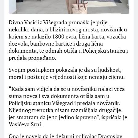
Divna Vasić iz Višegrada pronašla je prije
nekoliko dana, u blizini novog mosta, novčanik u
kojem se nalazilo 1800 evra, lična karta, vozačka
dozvola, bankovne kartice i druga lična
dokumenta, te odmah otišla u Policijsku stanicu i
predala pronađano.
Svojim postupkom pokazala je da su ljudskost,
moral i poštenje vrijednosti koje nemaju cijenu.
“Кada sam vidjela da se u novčaniku nalazi veća
suma novca i sva dokumenta otišla sam u
Policijsku stanicu Višegrad i predala novčanik.
Nijednog trenutka nisam razmišljala drugačije,
jer smatram da je to jedino ispravno”, ispričala je
Vasićeva Srni.
Ona je navela da je dežurni policajac Dragoslav