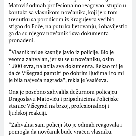
Matović odmah profesionalno reagovao, stupio u
kontakt sa vlasnikom novčanika, koji je u tom
trenutku sa porodicom iz Кragujevca već bio
stigao do Foče, na putu ka ljetovanju, i obavijestio
ga da su njegov novčanik i sva dokumenta
pronađeni.
“Vlasnik mi se kasnije javio iz policije. Bio je
veoma zahvalan, jer su se u novčaniku, osim
1.800 evra, nalazila sva dokumenta. Rekao mi je
da će Višegrad pamtiti po dobrim ljudima i to mi
je bila najveća nagrada”, rekla je Vasićeva.
Ona je posebno zahvalila dežurnom policajcu
Dragoslavu Matoviću i pripadnicima Policijske
stanice Višegrad na brzoj, profesionalnoj i
ljudskoj reakciji.
“Zahvalna sam policiji što je odmah reagovala i
pomogla da novčanik bude vraćen vlasniku.