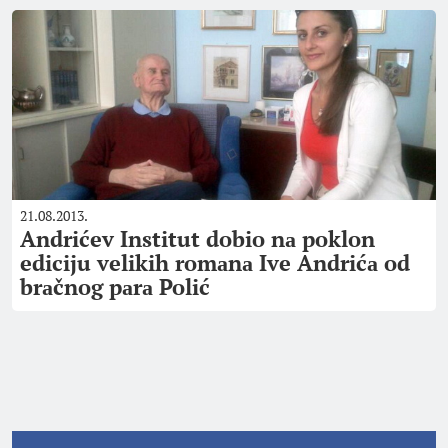
21.08.2013.
Andrićev Institut dobio nа poklon
ediciju velikih romаnа Ive Andrićа od
brаčnog pаrа Polić