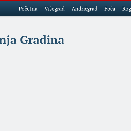
Početna
Višegrad
Andrićgrad
Foča
Rog
nja Gradina