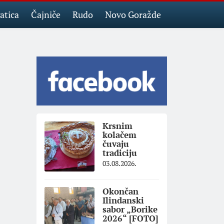
atica
Čajniče
Rudo
Novo Goražde
Krsnim
kolačem
čuvaju
tradiciju
03.08.2026.
Okončan
Ilindanski
sabor „Borike
2026“ [FOTO]