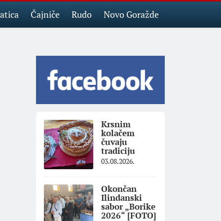
atica
Čajniče
Rudo
Novo Goražde
Krsnim
kolačem
čuvaju
tradiciju
03.08.2026.
Okončan
Ilindanski
sabor „Borike
2026“ [FOTO]