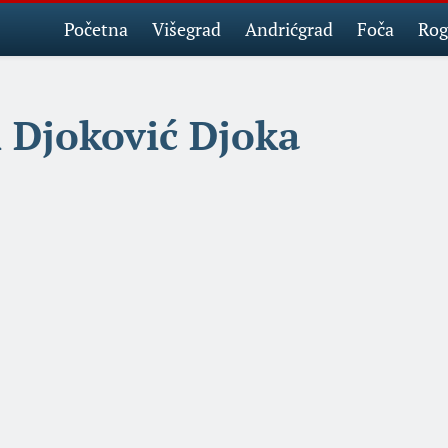
Početna
Višegrad
Andrićgrad
Foča
Rog
 Djoković Djoka