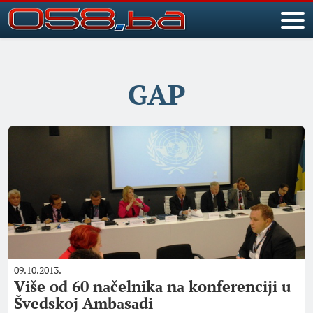
GAP
09.10.2013.
Više od 60 nаčelnikа nа konferenciji u
Švedskoj Ambаsаdi