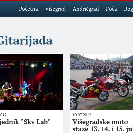
Početna
Višegrad
Andrićgrad
Foča
Rog
Gitarijada
2012.
10.07.2012.
jednik “Sky Lab”
Višegradske moto
staze 13. 14. i 15. ju