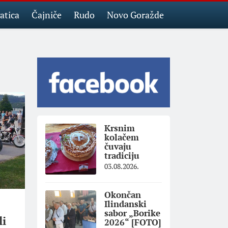
atica
Čajniče
Rudo
Novo Goražde
Krsnim
kolačem
čuvaju
tradiciju
03.08.2026.
Okončan
Ilindanski
sabor „Borike
li
2026“ [FOTO]