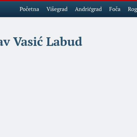
Početna
Višegrad
Andrićgrad
Foča
Rog
av Vasić Labud