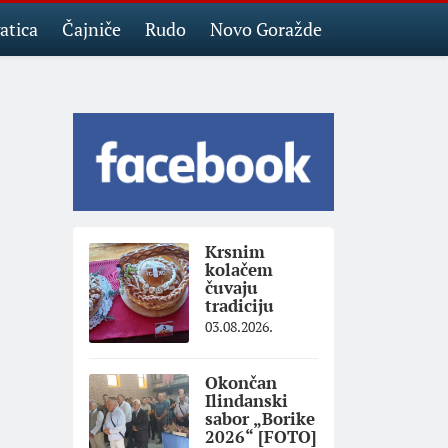
atica
Čajniče
Rudo
Novo Goražde
Krsnim
kolačem
čuvaju
tradiciju
03.08.2026.
Okončan
Ilindanski
sabor „Borike
2026“ [FOTO]