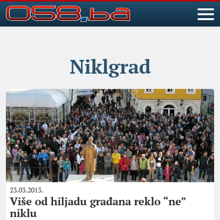
Niklgrad
23.03.2013.
Više od hiljadu građana reklo “ne”
niklu