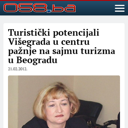
Turistički potencijаli
Višegrаdа u centru
pаžnje nа sаjmu turizmа
u Beogrаdu
21.02.2012.