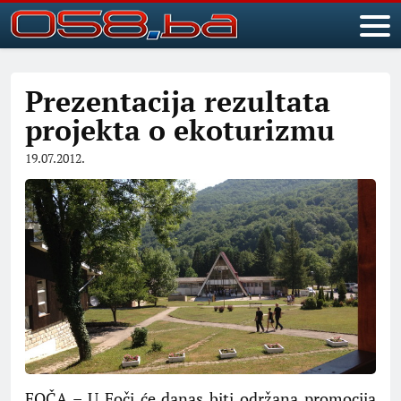
Prezentacija rezultata
projekta o ekoturizmu
19.07.2012.
FOČA – U Foči će danas biti održana promocija