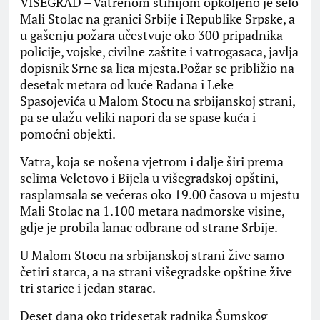
VIŠEGRAD – Vatrenom stihijom opkoljeno je selo
Mali Stolac na granici Srbije i Republike Srpske, a
u gašenju požara učestvuje oko 300 pripadnika
policije, vojske, civilne zaštite i vatrogasaca, javlja
dopisnik Srne sa lica mjesta.Požar se približio na
desetak metara od kuće Radana i Leke
Spasojevića u Malom Stocu na srbijanskoj strani,
pa se ulažu veliki napori da se spase kuća i
pomoćni objekti.
Vatra, koja se nošena vjetrom i dalje širi prema
selima Veletovo i Bijela u višegradskoj opštini,
rasplamsala se večeras oko 19.00 časova u mjestu
Mali Stolac na 1.100 metara nadmorske visine,
gdje je probila lanac odbrane od strane Srbije.
U Malom Stocu na srbijanskoj strani žive samo
četiri starca, a na strani višegradske opštine žive
tri starice i jedan starac.
Deset dana oko tridesetak radnika Šumskog