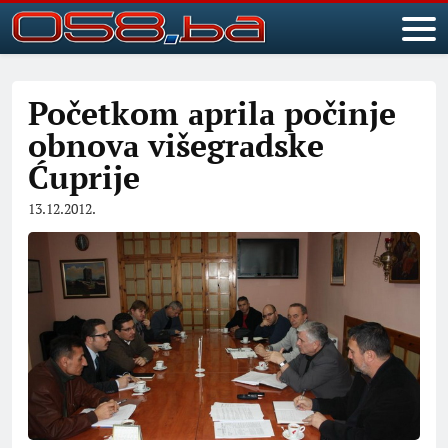
Početkom аprilа počinje
obnovа višegrаdske
Ćuprije
13.12.2012.